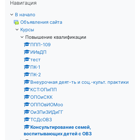
Навигация
В начало
Объявления сайта
Курсы
Повышение квалификации
ППП-109
ИИвДП
тест
ПК-1
ПК-2
Внеурочная деят-ть и соц.-культ. практики
КСТ:ОПиПП
ОПОиСКК
ОППОвИОМоо
ОиЗПиЗИДиГГ
ТСДсОВЗ
Консультирование семей,
воспитывающих детей с ОВЗ